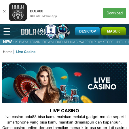
×
BOLA88
Download
BOLA88 Mobile App
☰
DESKTOP
MASUK
NEW :
RATIS BIAYA ADMIN! DOWNLOAD APLIKASI WARP DI PLAY STORE UNTUK ANTI BLOKIR
Home
Live Casino
LIVE CASINO
Live casino bola88 bisa kamu mainkan melalui gadget mobile seperti
smartphone yang bisa kamu mainkan dimanapun dan kapanpun.
Game casino online dengan tampilan menarik terasa seperti di casino