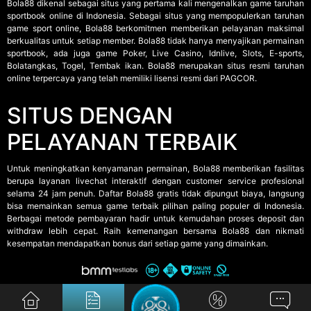
Bola88
dikenal sebagai situs yang pertama kali mengenalkan game taruhan
sportbook online di Indonesia. Sebagai situs yang mempopulerkan taruhan
game sport online, Bola88 berkomitmen memberikan pelayanan maksimal
berkualitas untuk setiap member. Bola88 tidak hanya menyajikan permainan
sportbook, ada juga game Poker, Live Casino, Idnlive, Slots, E-sports,
Bolatangkas, Togel, Tembak ikan. Bola88 merupakan situs resmi taruhan
online terpercaya yang telah memiliki lisensi resmi dari PAGCOR.
SITUS DENGAN
PELAYANAN TERBAIK
Untuk meningkatkan kenyamanan permainan, Bola88 memberikan fasilitas
berupa layanan livechat interaktif dengan customer service profesional
selama 24 jam penuh. Daftar Bola88 gratis tidak dipungut biaya, langsung
bisa memainkan semua game terbaik pilihan paling populer di Indonesia.
Berbagai metode pembayaran hadir untuk kemudahan proses deposit dan
withdraw lebih cepat. Raih kemenangan bersama Bola88 dan nikmati
kesempatan mendapatkan bonus dari setiap game yang dimainkan.
Copyright © Bola88. Hak cipta dilindungi