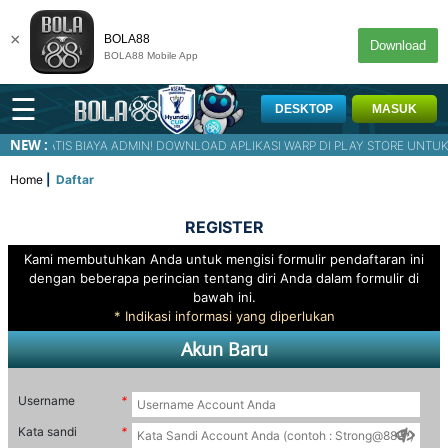
×
BOLA88
Download
BOLA88 Mobile App
☰
DESKTOP
MASUK
NEW :
GRATIS BIAYA ADMIN! DOWNLOAD APLIKASI WARP DI PLAY STORE UNTUK ANTI BLOKIR
Home
Daftar
REGISTER
Kami membutuhkan Anda untuk mengisi formulir pendaftaran ini
dengan beberapa perincian tentang diri Anda dalam formulir di
bawah ini.
* Indikasi informasi yang diperlukan
Akun Baru
Username
Kata sandi